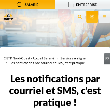
SALARIÉ
ENTREPRISE
Aller au contenu
Aller à la recherche
Aller à la navigation
Rechercher sur le
Services 
Af
CIBTP Nord-Ouest - Accueil Salarié
Services en ligne
Les notifications par courriel et SMS, c'est pratique !
Les notifications par
courriel et SMS, c'est
pratique !