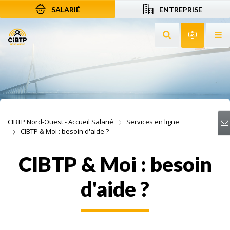
SALARIÉ
ENTREPRISE
Aller au contenu
Aller à la recherche
Aller à la navigation
Rechercher sur le
Services 
Af
CIBTP Nord-Ouest - Accueil Salarié
Services en ligne
CIBTP & Moi : besoin d'aide ?
CIBTP & Moi : besoin
d'aide ?