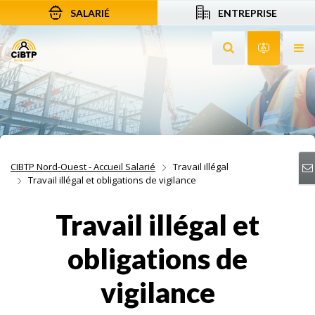
SALARIÉ
ENTREPRISE
Aller au contenu
Aller à la recherche
Aller à la navigation
Rechercher sur le
Services 
Af
CIBTP Nord-Ouest - Accueil Salarié
Travail illégal
Travail illégal et obligations de vigilance
Travail illégal et
obligations de
vigilance