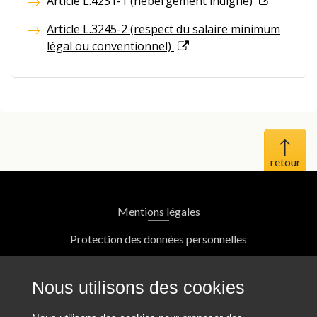
Article L.4231-1 (hébergement indigne)
Article L.3245-2 (respect du salaire minimum
légal ou conventionnel)
Haut 
Mentions légales
Protection des données personnelles
Plan du site
Nous utilisons des cookies
Nous contacter