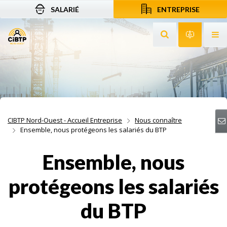
SALARIÉ
ENTREPRISE
Aller au contenu
Aller à la recherche
Aller à la navigation
Rechercher sur le
Services 
Af
CIBTP Nord-Ouest - Accueil Entreprise
Nous connaître
Ensemble, nous protégeons les salariés du BTP
Ensemble, nous
protégeons les salariés
du BTP