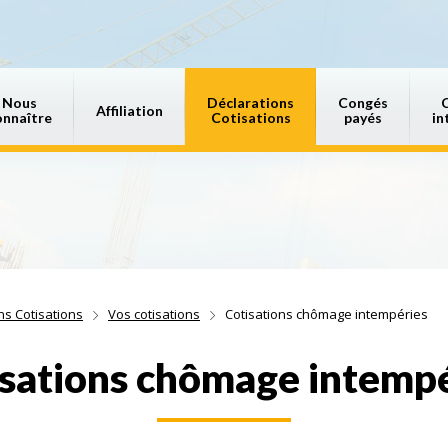
Nous
Déclarations
Congés
Affiliation
onnaître
Cotisations
payés
in
ns Cotisations
Vos cotisations
Cotisations chômage intempéries
sations chômage intemp