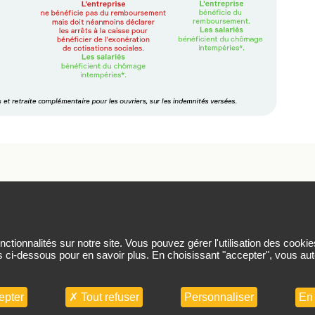
rsonnelles
Plan du site
Nous contacter
Nous suivre sur
tionnalités sur notre site. Vous pouvez gérer l'utilisation des cookie
s ci-dessous pour en savoir plus. En choisissant "accepter", vous auto
© CIBTP 2026. Tous droits réservés.
epter
Tout refuser
Personnaliser
En 