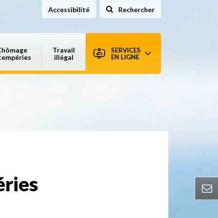
Accessibilité
Rechercher
sur le site
Chômage
Travail
SERVICES
tempéries
illégal
EN LIGNE
éries