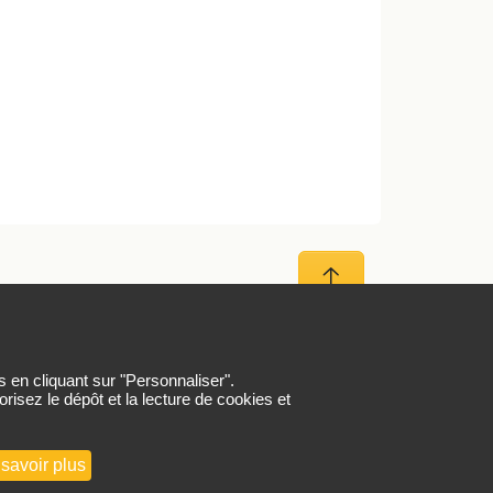
Haut de page
 LinkedIn
Nous rejoindre
s en cliquant sur "Personnaliser".
risez le dépôt et la lecture de cookies et
savoir plus