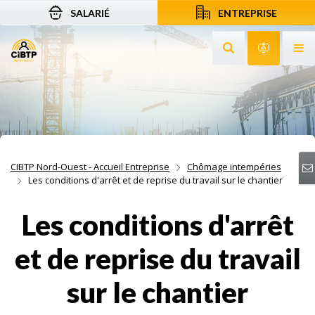
SALARIÉ
ENTREPRISE
Aller au contenu
Aller à la recherche
Aller à la navigation
Rechercher sur le
Services 
Af
CIBTP Nord-Ouest - Accueil Entreprise
Chômage intempéries
Les conditions d'arrêt et de reprise du travail sur le chantier
Les conditions d'arrêt
et de reprise du travail
sur le chantier