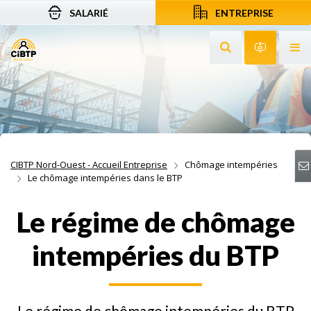
SALARIÉ
ENTREPRISE
Aller au contenu
Aller à la recherche
Aller à la navigation
Rechercher sur le
Services 
Af
CIBTP Nord-Ouest - Accueil Entreprise
Chômage intempéries
Le chômage intempéries dans le BTP
Le régime de chômage
intempéries du BTP
Le régime de chômage intempéries du BTP