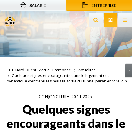
SALARIÉ
ENTREPRISE
Aller au contenu
Aller à la recherche
Aller à la navigation
Rechercher sur le
Services 
Af
CIBTP Nord-Ouest - Accueil Entreprise
Actualités
Quelques signes encourageants dans le logement et la
dynamique d’entreprises mais la sortie du tunnel paraît encore loin
CONJONCTURE
20.11.2025
Quelques signes
encourageants dans le