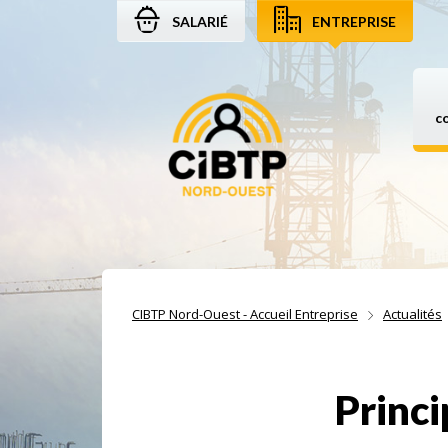
SALARIÉ
ENTREPRISE
Aller au contenu
Aller à la recherche
Aller à la navigation
c
CIBTP Nord-Ouest - Accueil Entreprise
Actualités
Princi