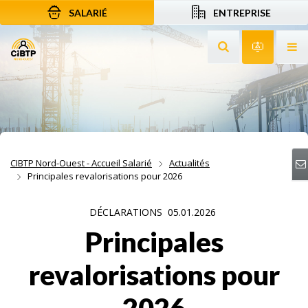
SALARIÉ
ENTREPRISE
Aller au contenu
Aller à la recherche
Aller à la navigation
Rechercher sur le
Services 
Af
CIBTP Nord-Ouest - Accueil Salarié
Actualités
Principales revalorisations pour 2026
DÉCLARATIONS
05.01.2026
Principales
revalorisations pour