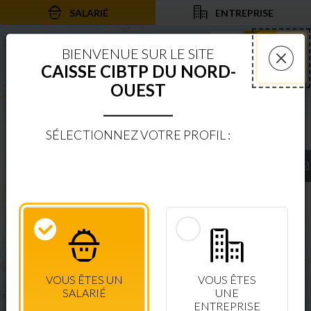
SALARIÉ
ENTREPRISE
Aller au contenu
Aller à la recherche
Aller à la navigation
Rechercher sur le
Services 
Af
BIENVENUE SUR LE SITE
CAISSE CIBTP DU NORD-
Fer
OUEST
SÉLECTIONNEZ VOTRE PROFIL :
BIENVENUE SUR LE SITE
CAISSE CIBTP DU NORD-OUEST
ESPACE SÉCURISÉ
CONSULTEZ VOS DROITS EN TEMPS RÉEL
VOUS ÊTES UN
VOUS ÊTES
CONNEXION SALARIÉ
+ D'INFOS
SALARIÉ
UNE
ENTREPRISE