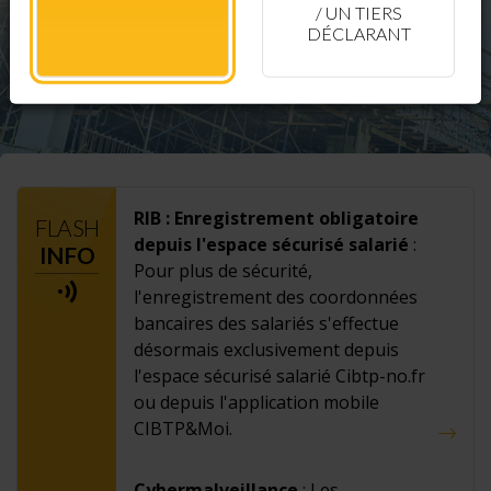
/ UN TIERS
DÉCLARANT
RIB : Enregistrement obligatoire
FLASH
depuis l'espace sécurisé salarié
:
INFO
Pour plus de sécurité,
l'enregistrement des coordonnées
bancaires des salariés s'effectue
désormais exclusivement depuis
l'espace sécurisé salarié Cibtp-no.fr
ou depuis l'application mobile
CIBTP&Moi.
Cybermalveillance
: Les